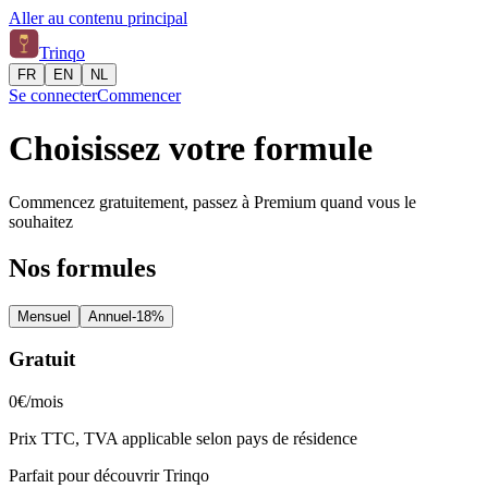
Aller au contenu principal
Trinqo
FR
EN
NL
Se connecter
Commencer
Choisissez votre formule
Commencez gratuitement, passez à Premium quand vous le
souhaitez
Nos formules
Mensuel
Annuel
-18%
Gratuit
0€
/mois
Prix TTC, TVA applicable selon pays de résidence
Parfait pour découvrir Trinqo